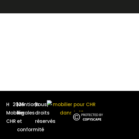
H
2026
|
Mentions
|
Tous
|
Mobilier
légales
droits
CHR
et
réservés
conformité